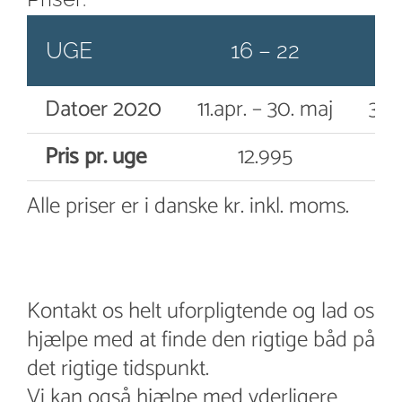
UGE
16 – 22
Datoer 2020
11.apr. – 30. maj
30.
Pris pr. uge
12.995
Alle priser er i danske kr. inkl. moms.
Kontakt os helt uforpligtende og lad os
hjælpe med at finde den rigtige båd på
det rigtige tidspunkt.
Vi kan også hjælpe med yderligere