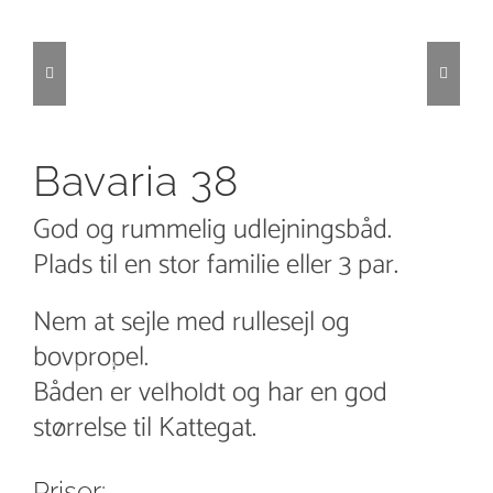
Bavaria 38
God og rummelig udlejningsbåd.
Plads til en stor familie eller 3 par.
Nem at sejle med rullesejl og
bovpropel.
Klik på billedet for at se store billeder
Båden er velholdt og har en god
af båden
størrelse til Kattegat.
Priser: