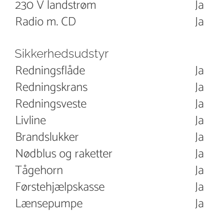
230 V landstrøm
Ja
Radio m. CD
Ja
Sikkerhedsudstyr
Redningsflåde
Ja
Redningskrans
Ja
Redningsveste
Ja
Livline
Ja
Brandslukker
Ja
Nødblus og raketter
Ja
Tågehorn
Ja
Førstehjælpskasse
Ja
Lænsepumpe
Ja