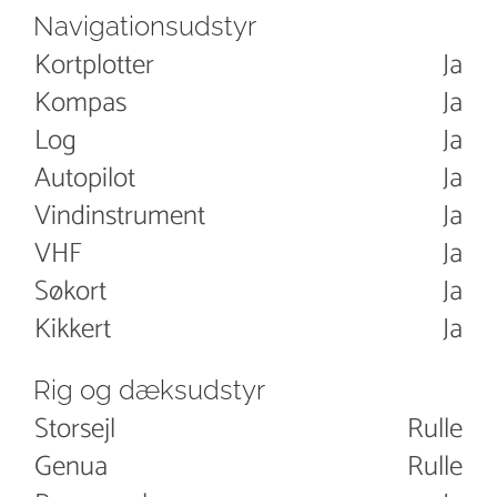
Navigationsudstyr
Kortplotter
Ja
Kompas
Ja
Log
Ja
Autopilot
Ja
Vindinstrument
Ja
VHF
Ja
Søkort
Ja
Kikkert
Ja
Rig og dæksudstyr
Storsejl
Rulle
Genua
Rulle